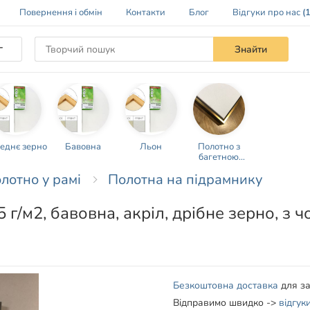
Повернення і обмін
Контакти
Блог
Відгуки про нас
(
г
Знайти
еднє зерно
Бавовна
Льон
Полотно з
багетною
рамою
олотно у рамі
Полотна на підрамнику
 г/м2, бавовна, акріл, дрібне зерно, з
Безкоштовна доставка
для з
Відправимо швидко ->
відгук