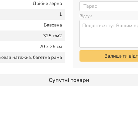
Дрібне зерно
1
Відгук
Бавовна
325 г/м2
20 х 25 см
Залишити відг
ковая натяжка, багетна рама
Супутні товари