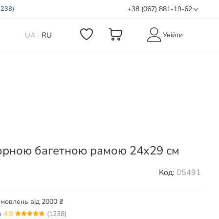
1238)
+38 (067) 881-19-62
UA
RU
Увійти
 чорною багетною рамою 24х29 см
Код:
05491
амовлень від 2000 ₴
и
4.9
(1238)