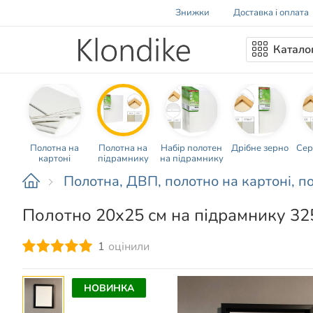
Знижки
Доставка і оплата
Катало
Полотна на
Полотна на
Набір полотен
Дрібне зерно
Сер
картоні
підрамнику
на підрамнику
Полотна, ДВП, полотно на картоні, п
Полотно 20х25 см на підрамнику 325
1
оцінили
НОВИНКА