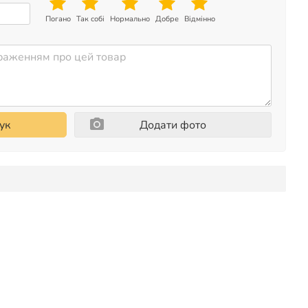
Погано
Так собі
Нормально
Добре
Відмінно
ук
Додати фото