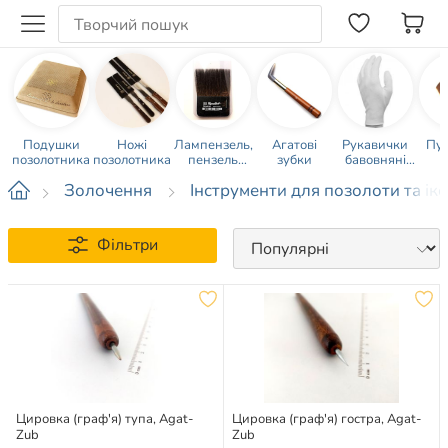
Подушки
Ножі
Лампензель,
Агатові
Рукавички
Пу
позолотника
позолотника
пензель
зубки
бавовняні
віяловий
білі
Золочення
Інструменти для позолоти та ік
Фільтри
Цировка (граф'я) тупа, Agat-
Цировка (граф'я) гостра, Agat-
Zub
Zub