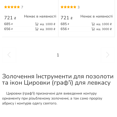
7
3
Немає в наявності
Немає в наявності
721
721
₴
₴
685
685
від
1000
₴
від
1000
₴
₴
₴
656
656
від
3000
₴
від
3000
₴
₴
₴
1
Золочення Інструменти для позолоти
та ікон Цировки (граф'ї) для левкасу
Цировки (граф'ї) призначені для виведення контуру
орнаменту при різьбленому золоченні, а так само прорізу
абрису і контурів одягу святого.