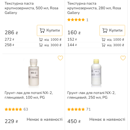
Текстурна паста
Текстурна паста
крупнозерниста, 500 мл, Rosa
крупнозерниста, 280 мл, Rosa
Gallery
Gallery
1
Купити
Купити
286
160
₴
₴
272
152
від
1000
₴
від
1000
₴
₴
₴
258
144
від
3000
₴
від
3000
₴
₴
₴
Грунт-лак для поталі NX-2,
Грунт-лак для поталі NX-2,
глянцевий, 100 мл, PG
глянцевий, 250 мл, PG
63
71
Немає в наявності
Немає в наявності
229
450
₴
₴