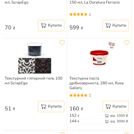
мл, ScrapEgo
150 мл, La Doratura Ferrario
1
Купити
Купити
70
599
₴
₴
Текстурний глітерний гель 100
Текстурна паста
мл ScrapEgo
дрібнозерниста, 280 мл, Rosa
Gallery
1
Купити
Купити
51
160
₴
₴
152
від
1000
₴
₴
144
від
3000
₴
₴