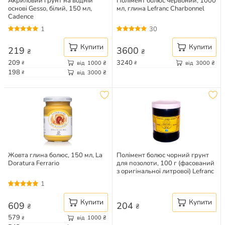
Акриловий грунт на водній
Полімент болюс червоний, 1000
основі Gesso, білий, 150 мл,
мл, глина Lefranc Charbonnel
Cadence
1
30
Купити
Купити
219
3600
₴
₴
209
3240
від
1000
₴
від
3000
₴
₴
₴
198
від
3000
₴
₴
Жовта глина болюс, 150 мл, La
Полімент болюс чорний грунт
Doratura Ferrario
для позолоти, 100 г (фасований
з оригінальної литрової) Lefranc
Charbonnel
1
Купити
Купити
609
204
₴
₴
579
від
1000
₴
₴