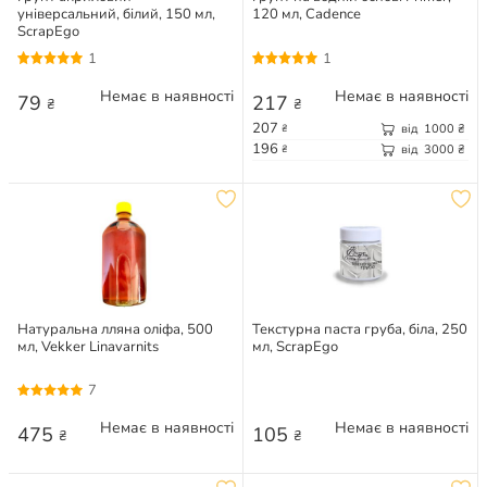
універсальний, білий, 150 мл,
120 мл, Cadence
ScrapEgo
1
1
Немає в наявності
Немає в наявності
79
217
₴
₴
207
від
1000
₴
₴
196
від
3000
₴
₴
Натуральна лляна оліфа, 500
Текстурна паста груба, біла, 250
мл, Vekker Linavarnits
мл, ScrapEgo
7
Немає в наявності
Немає в наявності
475
105
₴
₴