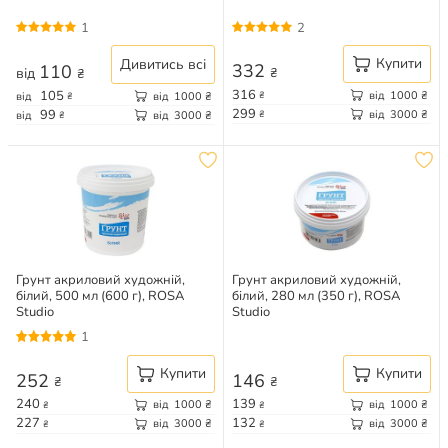
1
2
Купити
Дивитись всі
332
110
₴
від
₴
316
105
від
1000
₴
від
від
1000
₴
₴
₴
299
99
від
3000
₴
від
від
3000
₴
₴
₴
Грунт акриловий художній,
Грунт акриловий художній,
білий, 500 мл (600 г), ROSA
білий, 280 мл (350 г), ROSA
Studio
Studio
1
Купити
Купити
252
146
₴
₴
240
139
від
1000
₴
від
1000
₴
₴
₴
227
132
від
3000
₴
від
3000
₴
₴
₴