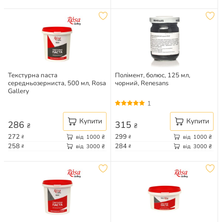
Текстурна паста
Полімент, болюс, 125 мл,
середньозерниста, 500 мл, Rosa
чорний, Renesans
Gallery
1
Купити
Купити
286
315
₴
₴
272
299
від
1000
₴
від
1000
₴
₴
₴
258
284
від
3000
₴
від
3000
₴
₴
₴