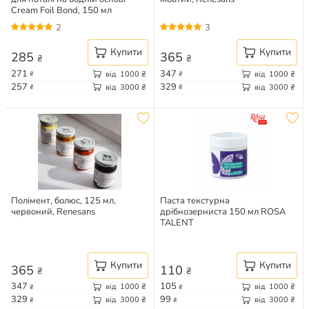
Cream Foil Bond, 150 мл
Cadence
2
3
Купити
Купити
285
365
₴
₴
271
347
від
1000
₴
від
1000
₴
₴
₴
257
329
від
3000
₴
від
3000
₴
₴
₴
Полімент, болюс, 125 мл,
Паста текстурна
червоний, Renesans
дрібнозерниста 150 мл ROSA
TALENT
Купити
Купити
365
110
₴
₴
347
105
від
1000
₴
від
1000
₴
₴
₴
329
99
від
3000
₴
від
3000
₴
₴
₴