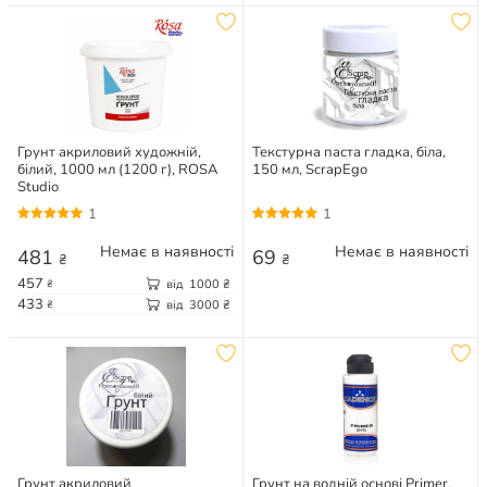
Грунт акриловий художній,
Текстурна паста гладка, біла,
білий, 1000 мл (1200 г), ROSA
150 мл, ScrapEgo
Studio
1
1
Немає в наявності
Немає в наявності
481
69
₴
₴
457
від
1000
₴
₴
433
від
3000
₴
₴
Грунт акриловий
Грунт на водній основі Primer,