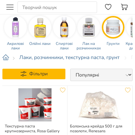
Акрилові
Олійні лаки
Спиртові
Лак на
Грунти
Крак
лаки
лаки
розчинниках
де
Лаки, розчинники, текстурна паста, грунт
Г
Фільтри
Текстурна паста
Болонська крейда 500 г для
крупнозерниста, Rosa Gallery
позолоти, Renesans