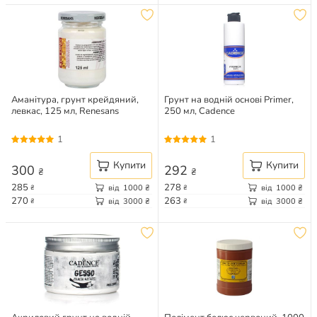
Аманітура, грунт крейдяний,
Грунт на водній основі Primer,
левкас, 125 мл, Renesans
250 мл, Cadence
1
1
Купити
Купити
300
292
₴
₴
285
278
від
1000
₴
від
1000
₴
₴
₴
270
263
від
3000
₴
від
3000
₴
₴
₴