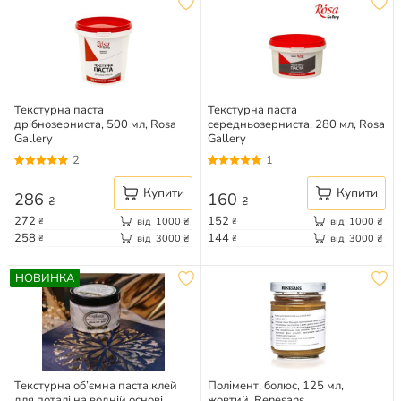
Текстурна паста
Текстурна паста
дрібнозерниста, 500 мл, Rosa
середньозерниста, 280 мл, Rosa
Gallery
Gallery
2
1
Купити
Купити
286
160
₴
₴
272
152
від
1000
₴
від
1000
₴
₴
₴
258
144
від
3000
₴
від
3000
₴
₴
₴
НОВИНКА
Текстурна об’ємна паста клей
Полімент, болюс, 125 мл,
для поталі на водній основі
жовтий, Renesans