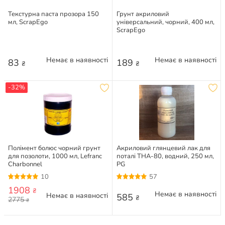
Текстурна паста прозора 150
Грунт акриловий
мл, ScrapEgo
універсальний, чорний, 400 мл,
ScrapEgo
Немає в наявності
Немає в наявності
83
189
₴
₴
-32%
Полімент болюс чорний грунт
Акриловий глянцевий лак для
для позолоти, 1000 мл, Lefranc
поталі THA-80, водний, 250 мл,
Charbonnel
PG
10
57
1908
₴
Немає в наявності
Немає в наявності
585
₴
2775
₴