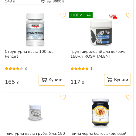
549
від
3000
₴
₴
НОВИНКА
Структурна паста 100 мл,
Грунт акриловий для декору,
Pentart
150мл, ROSA TALENT
3
1
Купити
Купити
165
117
₴
₴
Текстурна паста груба, біла, 150
Глина чорна болюс акриловий,