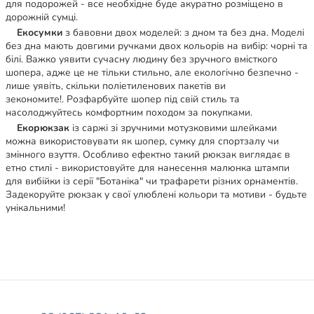
для подорожей - все необхідне буде акуратно розміщено в
дорожній сумці.
Екосумки
з бавовни двох моделей: з дном та без дна. Моделі
без дна мають довгими ручками двох кольорів на вибір: чорні та
білі. Важко уявити сучасну людину без зручного вмісткого
шопера, адже це не тільки стильно, але екологічно безпечно -
лише уявіть, скільки поліетиленових пакетів ви
зекономите!. Розфарбуйте шопер під свій стиль та
насолоджуйтесь комфортним походом за покупками.
Екорюкзак
із саржі зі зручними мотузковими шлейками
можна використовувати як шопер, сумку для спортзалу чи
змінного взуття. Особливо ефектно такий рюкзак виглядає в
етно стилі - використовуйте для нанесення малюнка штампи
для вибійки із серії "Ботаніка" чи трафарети різних орнаментів.
Задекоруйте рюкзак у свої улюблені кольори та мотиви - будьте
унікальними!