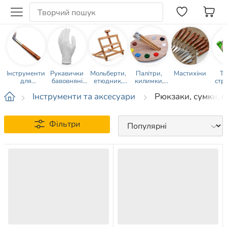
Інструменти
Рукавички
Мольберти,
Палітри,
Мастихіни
Ту
для
бавовняні
етюдник,
килимки,
стр
позолоти та
білі
планшети,
спонжи
наж
Інструменти та аксесуари
Рюкзаки, сумки, 
ікон
муштабель
ол
Фільтри