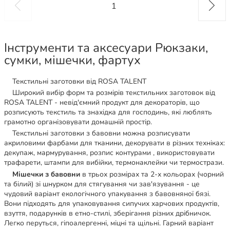
1
Інструменти та аксесуари Рюкзаки,
сумки, мішечки, фартух
Текстильні заготовки від ROSA TALENT
Широкий вибір форм та розмірів текстильних заготовок від
ROSA TALENT - невід'ємний продукт для декораторів, що
розписують текстиль та знахідка для господинь, які люблять
грамотно організовувати домашній простір.
Текстильні заготовки з бавовни можна розписувати
акриловими фарбами для тканини, декорувати в різних техніках:
декупаж, мармурування, розпис контурами , використовувати
трафарети, штампи для вибійки, термонаклейки чи термострази.
Мішечки з бавовни
в трьох розмірах та 2-х кольорах (чорний
та білий) зі шнурком для стягування чи зав'язування - це
чудовий варіант екологічного упакування з бавовняної бязі.
Вони підходять для упаковування сипучих харчових продуктів,
взуття, подарунків в етно-стилі, зберігання різних дрібничок.
Легко перуться, гіпоалергенні, міцні та щільні. Гарний варіант