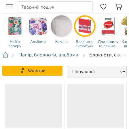
Набір
Альбоми
Калька
Блокноти,
Для акрилу
Кар
паперу
скетчбуки
та олійних
ди
фарб
Папір, блокноти, альбоми
Блокноти, скетч
Фільтри