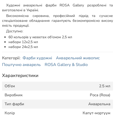
Художні акварельні фарби ROSA Gallery розроблені та
виготовлені в Україні.
Високоякісна сировина, професійний підхід та сучасне
спеціалізоване обладнання гарантують безкомпромісно високу
якість продукції.
Доступно:
60 кольорів у кюветах об'ємом 2,5 мл
набори 12х2,5 мл
набори 24х2,5 мл
Категорії:
Фарби художні
Акварельний живопис
Поштучно акварель
ROSA Gallery & Studio
Характеристики
Об'єм
2.5 мл
Виробник
Роса (Rosa)
Тип фарби
Акварельна
Колір
Капут-мортуум