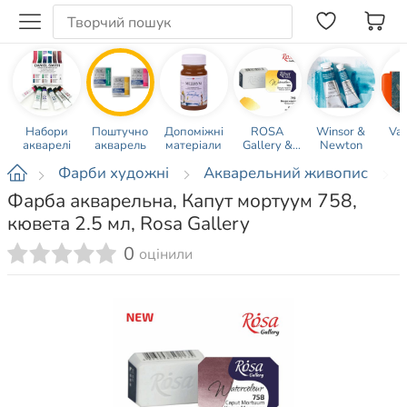
Набори
Поштучно
Допоміжні
ROSA
Winsor &
Va
акварелі
акварель
матеріали
Gallery &
Newton
Studio
Фарби художні
Акварельний живопис
Фарба акварельна, Капут мортуум 758,
кювета 2.5 мл, Rosa Gallery
0
оцінили