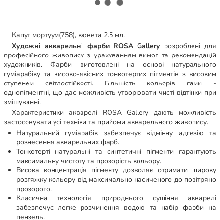
Капут мортуум(758), кювета 2.5 мл.
Художні акварельні фарби ROSA Gallery
розроблені для
професійного живопису з урахуванням вимог та рекомендацій
художників. Фарби виготовлені на основі натурального
гуміарабіку та високо-якісних тонкотертих пігментів з високим
ступенем світлостійкості. Більшість кольорів гами -
однопігментні, що дає можливість утворювати чисті відтінки при
змішуванні.
Характеристики акварелі ROSA Gallery дають можливість
застосовувати усі техніки та прийоми акварельного живопису.
Натуральний гуміарабік забезпечує відмінну адгезію та
рознесення акварельних фарб.
Тонкотерті натуральні та синтетичні пігменти гарантують
максимальну чистоту та прозорість кольору.
Висока концентрація пігменту дозволяє отримати широку
розтяжку кольору від максимально насиченого до повітряно
прозорого.
Класична технологія природнього сушіння акварелі
забезпечує легке розчинення водою та набір фарби на
пензель.