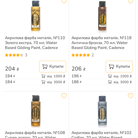
Акрилова фарба металік, №110
Акрилова фарба металік, №118
Золото екстра, 70 мл, Water
Антична бронза, 70 мл, Water
Based Gilding Paint, Cadence
Based Gilding Paint, Cadence
3
2
Купити
Купити
204
206
₴
₴
194
196
від
1000
₴
від
1000
₴
₴
₴
184
186
від
3000
₴
від
3000
₴
₴
₴
Акрилова фарба металік, №108
Акрилова фарба металік, №102
Супер золото, 70 мл, Water
Срібло, 70 мл, Water Based