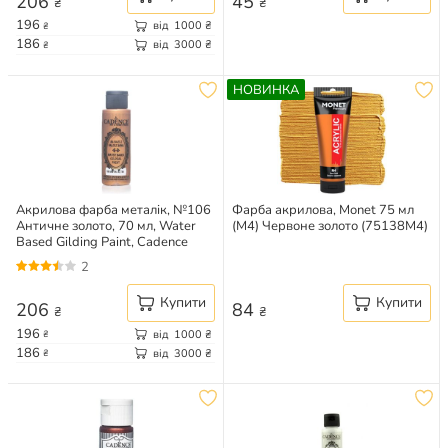
206
45
₴
₴
196
від
1000
₴
₴
186
від
3000
₴
₴
НОВИНКА
Акрилова фарба металік, №106
Фарба акрилова, Monet 75 мл
Античне золото, 70 мл, Water
(M4) Червоне золото (75138M4)
Based Gilding Paint, Cadence
2
Купити
Купити
206
84
₴
₴
196
від
1000
₴
₴
186
від
3000
₴
₴