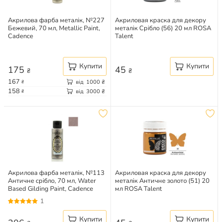
Акрилова фарба металік, №227
Акриловая краска для декору
Бежевий, 70 мл, Metallic Paint,
металік Срібло (56) 20 мл ROSA
Cadence
Talent
Купити
Купити
175
45
₴
₴
167
від
1000
₴
₴
158
від
3000
₴
₴
Акрилова фарба металік, №113
Акриловая краска для декору
Античне срібло, 70 мл, Water
металік Античне золото (51) 20
Based Gilding Paint, Cadence
мл ROSA Talent
1
Купити
Купити