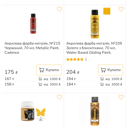
Акрилова фарба металік, №215
Акрилова фарба металік, №109
Червоний, 70 мл, Metallic Paint,
Золото з блискітками, 70 мл,
Cadence
Water Based Gilding Paint,
Cadence
1
Купити
Купити
175
204
₴
₴
167
194
від
1000
₴
від
1000
₴
₴
₴
158
184
від
3000
₴
від
3000
₴
₴
₴