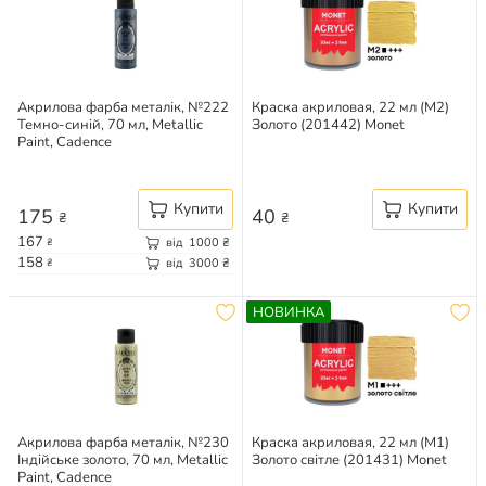
Акрилова фарба металік, №222
Краска акриловая, 22 мл (M2)
Темно-синій, 70 мл, Metallic
Золото (201442) Monet
Paint, Cadence
Купити
Купити
175
40
₴
₴
167
від
1000
₴
₴
158
від
3000
₴
₴
НОВИНКА
Акрилова фарба металік, №230
Краска акриловая, 22 мл (M1)
Індійське золото, 70 мл, Metallic
Золото світле (201431) Monet
Paint, Cadence