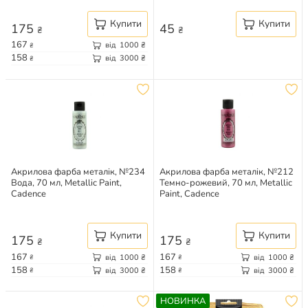
Купити
Купити
175
45
₴
₴
167
від
1000
₴
₴
158
від
3000
₴
₴
Акрилова фарба металік, №234
Акрилова фарба металік, №212
Вода, 70 мл, Metallic Paint,
Темно-рожевий, 70 мл, Metallic
Cadence
Paint, Cadence
Купити
Купити
175
175
₴
₴
167
167
від
1000
₴
від
1000
₴
₴
₴
158
158
від
3000
₴
від
3000
₴
₴
₴
НОВИНКА