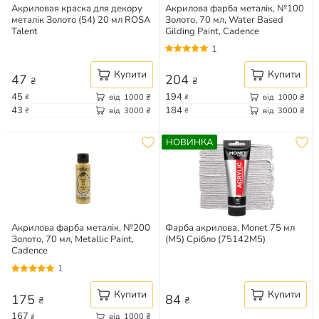
Акриловая краска для декору
Акрилова фарба металік, №100
металік Золото (54) 20 мл ROSA
Золото, 70 мл, Water Based
Talent
Gilding Paint, Cadence
1
Купити
Купити
47
204
₴
₴
45
194
від
1000
₴
від
1000
₴
₴
₴
43
184
від
3000
₴
від
3000
₴
₴
₴
НОВИНКА
Акрилова фарба металік, №200
Фарба акрилова, Monet 75 мл
Золото, 70 мл, Metallic Paint,
(M5) Срібло (75142M5)
Cadence
1
Купити
Купити
175
84
₴
₴
167
від
1000
₴
₴