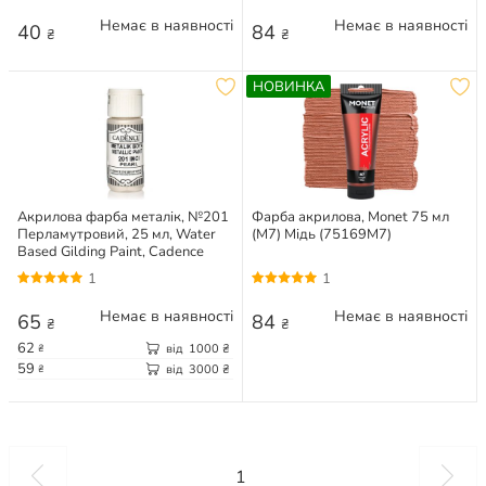
Немає в наявності
Немає в наявності
40
84
₴
₴
НОВИНКА
Акрилова фарба металік, №201
Фарба акрилова, Monet 75 мл
Перламутровий, 25 мл, Water
(M7) Мідь (75169M7)
Based Gilding Paint, Cadence
1
1
Немає в наявності
Немає в наявності
65
84
₴
₴
62
від
1000
₴
₴
59
від
3000
₴
₴
1