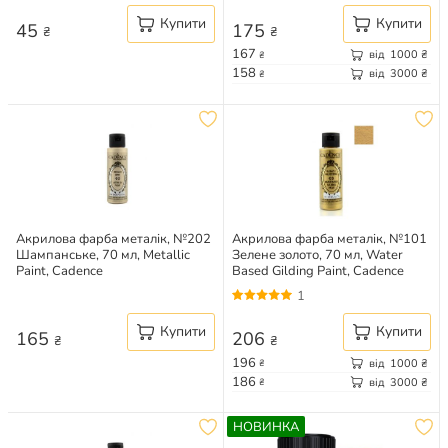
Купити
Купити
45
175
₴
₴
167
від
1000
₴
₴
158
від
3000
₴
₴
Акрилова фарба металік, №202
Акрилова фарба металік, №101
Шампанське, 70 мл, Metallic
Зелене золото, 70 мл, Water
Paint, Cadence
Based Gilding Paint, Cadence
1
Купити
Купити
165
206
₴
₴
196
від
1000
₴
₴
186
від
3000
₴
₴
НОВИНКА