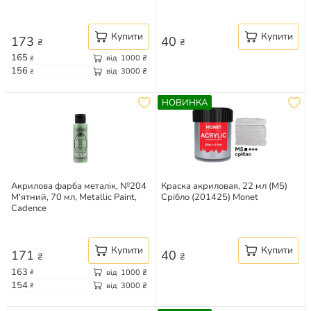
Купити
Купити
173
40
₴
₴
165
від
1000
₴
₴
156
від
3000
₴
₴
НОВИНКА
Акрилова фарба металік, №204
Краска акриловая, 22 мл (M5)
М'ятний, 70 мл, Metallic Paint,
Срібло (201425) Monet
Cadence
Купити
Купити
171
40
₴
₴
163
від
1000
₴
₴
154
від
3000
₴
₴