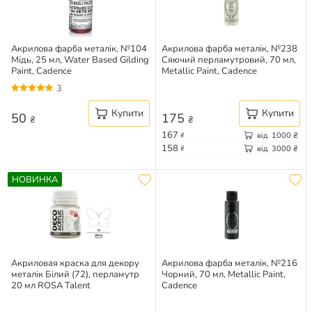
Акрилова фарба металік, №104
Акрилова фарба металік, №238
Мідь, 25 мл, Water Based Gilding
Сяючий перламутровий, 70 мл,
Paint, Cadence
Metallic Paint, Cadence
3
Купити
Купити
50
175
₴
₴
167
від
1000
₴
₴
158
від
3000
₴
₴
НОВИНКА
Акриловая краска для декору
Акрилова фарба металік, №216
металік Білий (72), перламутр
Чорний, 70 мл, Metallic Paint,
20 мл ROSA Talent
Cadence