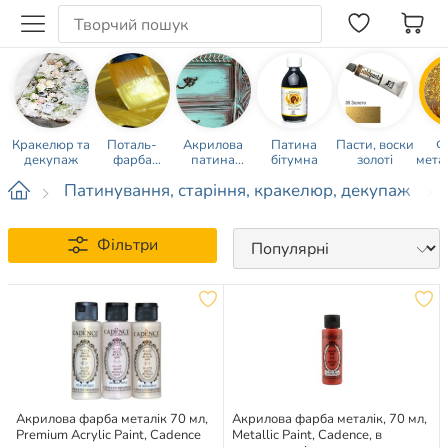
Кракелюр та
Поталь-
Акрилова
Патина
Пасти, воски
Ф
декупаж
фарба
патина
бітумна
золоті
мета
металева
кольорова
Патинування, старіння, кракелюр, декупаж
Фільтри
Акрилова фарба металік 70 мл,
Акрилова фарба металік, 70 мл,
Premium Acrylic Paint, Cadence
Metallic Paint, Cadence, в