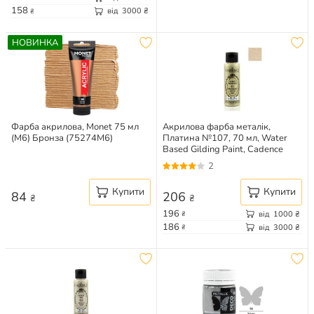
158
від
3000
₴
₴
НОВИНКА
Фарба акрилова, Monet 75 мл
Акрилова фарба металік,
(M6) Бронза (75274M6)
Платина №107, 70 мл, Water
Based Gilding Paint, Cadence
2
Купити
Купити
84
206
₴
₴
196
від
1000
₴
₴
186
від
3000
₴
₴