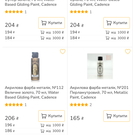
Based Gilding Paint, Cadence
Gilding Paint, Cadence
1
1
Купити
Купити
204
204
₴
₴
194
194
від
1000
₴
від
1000
₴
₴
₴
184
184
від
3000
₴
від
3000
₴
₴
₴
Акрилова фарба металік, №112
Акрилова фарба металік, №201
Величне золото, 70 мл, Water
Перламутровий, 70 мл, Metallic
Based Gilding Paint, Cadence
Paint, Cadence
1
2
Купити
Купити
206
165
₴
₴
196
від
1000
₴
₴
186
від
3000
₴
₴