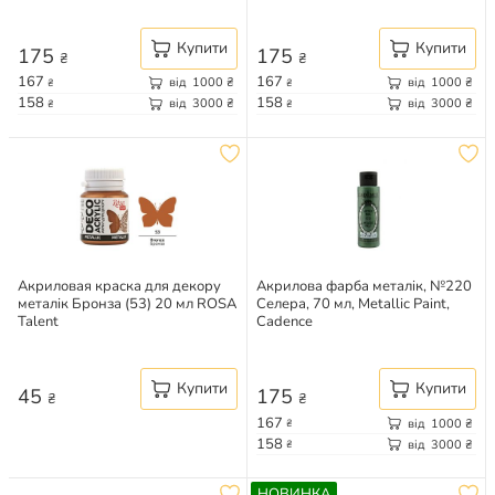
Купити
Купити
175
175
₴
₴
167
167
від
1000
₴
від
1000
₴
₴
₴
158
158
від
3000
₴
від
3000
₴
₴
₴
Акриловая краска для декору
Акрилова фарба металік, №220
металік Бронза (53) 20 мл ROSA
Селера, 70 мл, Metallic Paint,
Talent
Cadence
Купити
Купити
45
175
₴
₴
167
від
1000
₴
₴
158
від
3000
₴
₴
НОВИНКА