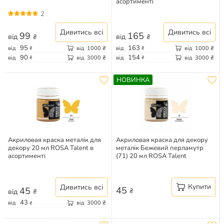
асортименті
2
Дивитись всі
Дивитись всі
99
165
від
від
₴
₴
95
163
від
від
1000
₴
від
від
1000
₴
₴
₴
90
154
від
від
3000
₴
від
від
3000
₴
₴
₴
НОВИНКА
Акриловая краска металік для
Акриловая краска для декору
декору 20 мл ROSA Talent в
металік Бежевий перламутр
асортименті
(71) 20 мл ROSA Talent
Купити
Дивитись всі
45
45
₴
від
₴
43
від
від
3000
₴
₴