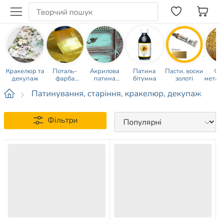
Кракелюр та
Поталь-
Акрилова
Патина
Пасти, воски
Ф
декупаж
фарба
патина
бітумна
золоті
мета
металева
кольорова
Патинування, старіння, кракелюр, декупаж
Фільтри