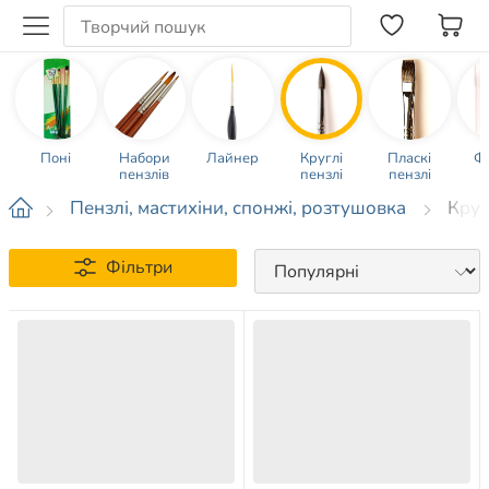
Поні
Набори
Лайнер
Круглі
Пласкі
Ф
пензлів
пензлі
пензлі
Пензлі, мастихіни, спонжі, розтушовка
Круг
Фільтри