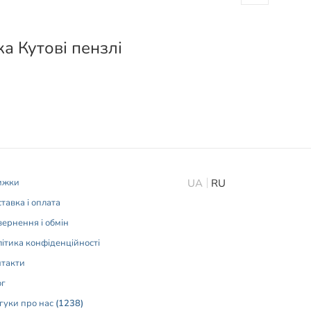
ка Кутові пензлі
ижки
UA
RU
тавка і оплата
ернення і обмін
ітика конфіденційності
нтакти
ог
гуки про нас
(1238)