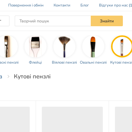
Повернення і обмін
Контакти
Блог
Відгуки про нас
(
г
Знайти
скі пензлі
Флейці
Віялові пензлі
Овальні пензлі
Кутові пензл
ка
Кутові пензлі