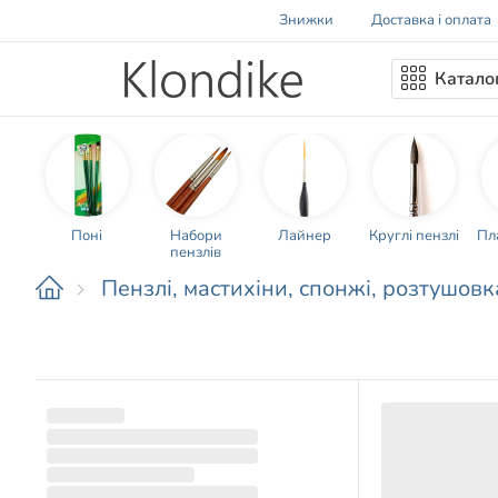
Знижки
Доставка і оплата
Катало
Поні
Набори
Лайнер
Круглі пензлі
Пла
пензлів
Пензлі, мастихіни, спонжі, розтушов