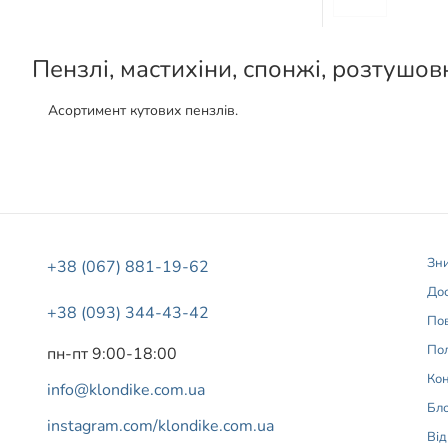
Пензлі, мастихіни, спонжі, розтушов
Асортимент кутових пензлів.
Зн
+38 (067) 881-19-62
Дос
+38 (093) 344-43-42
Пов
Пол
пн-пт 9:00-18:00
Ко
info@klondike.com.ua
Бл
instagram.com/klondike.com.ua
Від