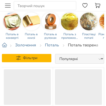
Поталь в
Поталь в
Поталь в
Поталь з
Пластівці
Різн
конверті
книзі
рулонах
проложкою
поталі
п
калькой
Золочення
Поталь
Поталь творена
Фільтри