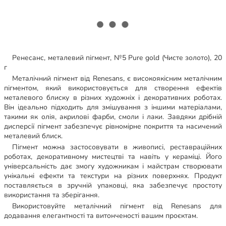
Ренесанс, металевий пігмент, №5 Pure gold (Чисте золото), 20
г
Металічний пігмент від Renesans, є високоякісним металiчним
пігментом, який використовується для створення ефектів
металевого блиску в різних художніх і декоративних роботах.
Він ідеально підходить для змішування з іншими матеріалами,
такими як олія, акрилові фарби, смоли і лаки. Завдяки дрібній
дисперсії пігмент забезпечує рівномірне покриття та насичений
металевий блиск.
Пігмент можна застосовувати в живописі, реставраційних
роботах, декоративному мистецтві та навіть у кераміці. Його
універсальність дає змогу художникам і майстрам створювати
унікальні ефекти та текстури на різних поверхнях. Продукт
поставляється в зручній упаковці, яка забезпечує простоту
використання та зберігання.
Використовуйте металічний пігмент від Renesans для
додавання елегантності та витонченості вашим проєктам.