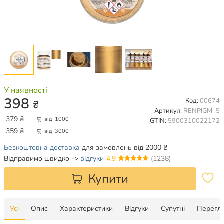
У наявності
398
Код:
00674
₴
Артикул:
RENPIGM_5
379
₴
від
1000
GTIN:
5900310022172
359
₴
від
3000
Безкоштовна доставка
для замовлень від 2000 ₴
Відправимо швидко ->
відгуки
4.9
(1238)
Купити
Усі
Опис
Характеристики
Відгуки
Супутні
Перегля