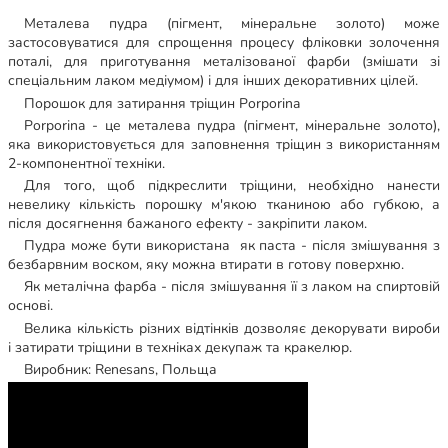
Металева пудра (пігмент, мінеральне золото) може
застосовуватися для спрощення процесу фліковки золочення
поталі, для приготування металізованої фарби (змішати зі
спеціальним лаком медіумом) і для інших декоративних цілей.
Порошок для затирання тріщин Porporina
Porporina - це металева пудра (пігмент, мінеральне золото),
яка використовується для заповнення тріщин з використанням
2-компонентної техніки.
Для того, щоб підкреслити тріщини, необхідно нанести
невелику кількість порошку м'якою тканиною або губкою, а
після досягнення бажаного ефекту - закріпити лаком.
Пудра може бути використана як паста - після змішування з
безбарвним воском, яку можна втирати в готову поверхню.
Як металічна фарба - після змішування її з лаком на спиртовій
основі.
Велика кількість різних відтінків дозволяє декорувати вироби
і затирати тріщини в техніках декупаж та кракелюр.
Виробник: Renesans, Польща