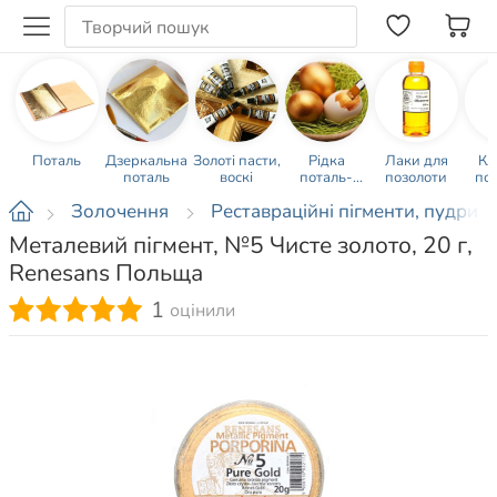
Поталь
Дзеркальна
Золоті пасти,
Рідка
Лаки для
Кл
поталь
воскі
поталь-
позолоти
по
фарба,
Золочення
Реставраційні пігменти, пудри
металізовані
фарби
Металевий пігмент, №5 Чисте золото, 20 г,
Renesans Польща
1
оцінили