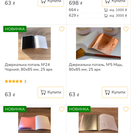
Купити
Купити
63
698
₴
₴
664
від
1000
₴
₴
629
від
3000
₴
₴
НОВИНКА
Дзеркальна поталь №24
Дзеркальна поталь, №5 Мідь,
Чорний, 80х85 мм, 25 арк
80х85 мм, 25 арк
3
Купити
Купити
63
63
₴
₴
НОВИНКА
НОВИНКА