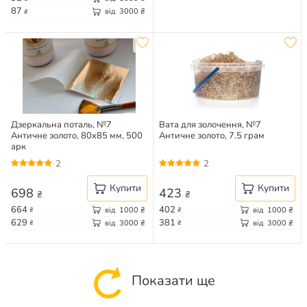
87
від
3000
₴
₴
Дзеркальна поталь, №7
Вата для золочення, №7
Античне золото, 80х85 мм, 500
Античне золото, 7.5 грам
арк
2
2
Купити
Купити
698
423
₴
₴
664
402
від
1000
₴
від
1000
₴
₴
₴
629
381
від
3000
₴
від
3000
₴
₴
₴
Показати ще