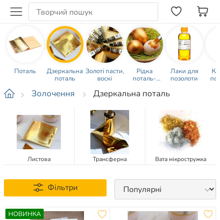
Поталь
Дзеркальна
Золоті пасти,
Рідка
Лаки для
Кл
поталь
воскі
поталь-
позолоти
по
фарба,
Золочення
Дзеркальна поталь
металізовані
фарби
Листова
Трансферна
Вата мікростружка
Фільтри
НОВИНКА