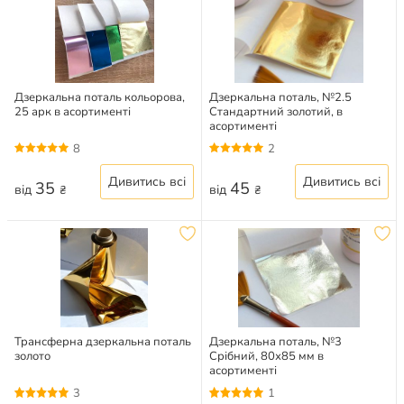
Дзеркальна поталь кольорова,
Дзеркальна поталь, №2.5
25 арк в асортименті
Стандартний золотий, в
асортименті
8
2
Дивитись всі
Дивитись всі
35
45
від
від
₴
₴
Трансферна дзеркальна поталь
Дзеркальна поталь, №3
золото
Срібний, 80х85 мм в
асортименті
3
1