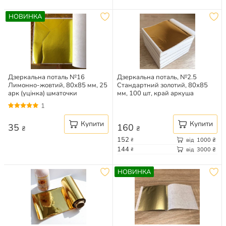
НОВИНКА
Дзеркальна поталь №16
Дзеркальна поталь, №2.5
Лимонно-жовтий, 80х85 мм, 25
Стандартний золотий, 80х85
арк (уцінка) шматочки
мм, 100 шт, край аркуша
тріснутий
1
Купити
Купити
35
160
₴
₴
152
від
1000
₴
₴
144
від
3000
₴
₴
НОВИНКА