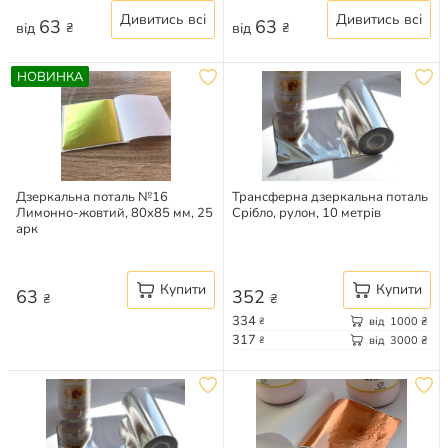
Дивитись всі
Дивитись всі
63
63
від
від
₴
₴
НОВИНКА
Дзеркальна поталь №16
Трансферна дзеркальна поталь
Лимонно-жовтий, 80х85 мм, 25
Срібло, рулон, 10 метрів
арк
Купити
Купити
63
352
₴
₴
334
від
1000
₴
₴
317
від
3000
₴
₴