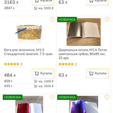
Купити
Купити
3163
63
₴
₴
2847
від
3000
₴
₴
НОВИНКА
Вата для золочення, №2.5
Дзеркальна поталь №14 Легке
Стандартний золотий, 7.5 грам
шампанське срібло, 80х85 мм,
25 арк
3
1
Купити
Купити
484
63
₴
₴
459
від
1000
₴
₴
435
від
3000
₴
₴
НОВИНКА
НОВИНКА