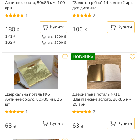
Античне золото, 80х85 мм, 100
"Золото-срібло" 14 кол по 2 арк
арк
для дизайна
1
2
Купити
Купити
180
100
₴
₴
171
від
1000
₴
₴
162
від
3000
₴
₴
НОВИНКА
Дзеркальна поталь №6
Дзеркальна поталь №11
Античне срібло, 80х85 мм, 25
Шампанське золото, 80х85 мм,
шт
25 арк
1
2
Купити
Купити
63
63
₴
₴