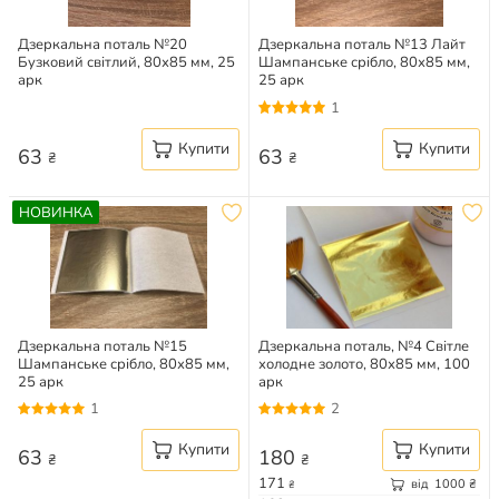
Дзеркальна поталь №20
Дзеркальна поталь №13 Лайт
Бузковий світлий, 80х85 мм, 25
Шампанське срібло, 80х85 мм,
арк
25 арк
1
Купити
Купити
63
63
₴
₴
НОВИНКА
Дзеркальна поталь №15
Дзеркальна поталь, №4 Світле
Шампанське срібло, 80х85 мм,
холодне золото, 80х85 мм, 100
25 арк
арк
1
2
Купити
Купити
63
180
₴
₴
171
від
1000
₴
₴