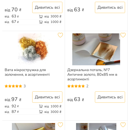
Дивитись всі
Дивитись всі
70
63
від
від
₴
₴
63
від
від
3000
₴
₴
67
від
від
1000
₴
₴
Вата мікростружка для
Дзеркальна поталь, №7
золочення, в асортименті
Античне золото, 80х85 мм в
асортименті
3
2
Дивитись всі
Дивитись всі
97
63
від
від
₴
₴
92
від
від
1000
₴
₴
87
від
від
3000
₴
₴