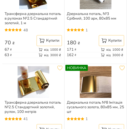
Трансферна дзеркальна поталь
Дзеркальна поталь, №3
в рулонах №2.5 Стандартний
Срібний, 100 арк, 80х85 мм
золотий, 1 м
48
1
Купити
Купити
70
180
₴
₴
67
171
від
1000
₴
від
1000
₴
₴
₴
63
162
від
3000
₴
від
3000
₴
₴
₴
НОВИНКА
Трансферна дзеркальна поталь
Дзеркальна поталь №8 Імітація
№2.5 Стандартний золотий,
сусального золота, 80х85 мм, 25
рулон, 100 метрів
шт
41
1