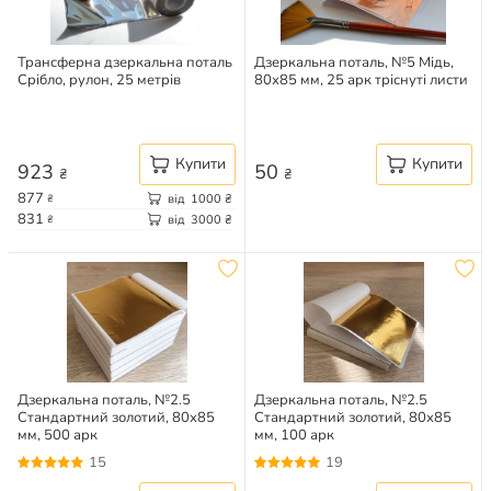
Трансферна дзеркальна поталь
Дзеркальна поталь, №5 Мідь,
Срібло, рулон, 25 метрів
80х85 мм, 25 арк тріснуті листи
Купити
Купити
923
50
₴
₴
877
від
1000
₴
₴
831
від
3000
₴
₴
Дзеркальна поталь, №2.5
Дзеркальна поталь, №2.5
Стандартний золотий, 80х85
Стандартний золотий, 80х85
мм, 500 арк
мм, 100 арк
15
19