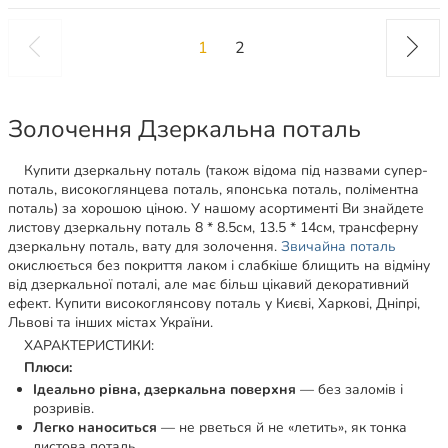
1
2
Золочення Дзеркальна поталь
Купити дзеркальну поталь (також відома під назвами супер-
поталь, високоглянцева поталь, японська поталь, поліментна
поталь) за хорошою ціною. У нашому асортименті Ви знайдете
листову дзеркальну поталь 8 * 8.5см, 13.5 * 14см, трансферну
дзеркальну поталь, вату для золочення.
Звичайна поталь
окислюється без покриття лаком і слабкіше блищить на відміну
від дзеркальної поталі, але має більш цікавий декоративний
ефект. Купити високоглянсову поталь у Києві, Харкові, Дніпрі,
Львові та інших містах України.
ХАРАКТЕРИСТИКИ:
Плюси:
Ідеально рівна, дзеркальна поверхня
— без заломів і
розривів.
Легко наноситься
— не рветься й не «летить», як тонка
листова поталь.