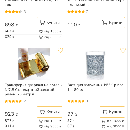
холодне золото, 80х85 мм, 500
кольорової поталі 9 кол по 3 арк
арк
для дизайна
3
2
Купити
Купити
698
100
₴
₴
664
від
1000
₴
₴
629
від
3000
₴
₴
Трансферна дзеркальна поталь
Вата для золочення, №3 Срібло,
№2.5 Стандартний золотий,
1 г, 80 мл
рулон, 25 метрів
2
1
Купити
Купити
923
97
₴
₴
877
92
від
1000
₴
від
1000
₴
₴
₴
831
87
від
3000
₴
від
3000
₴
₴
₴