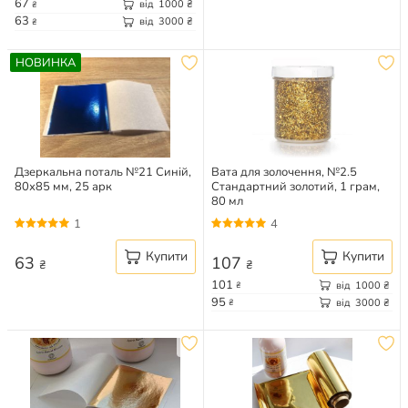
67
від
1000
₴
₴
63
від
3000
₴
₴
НОВИНКА
Дзеркальна поталь №21 Синій,
Вата для золочення, №2.5
80х85 мм, 25 арк
Стандартний золотий, 1 грам,
80 мл
1
4
Купити
Купити
63
107
₴
₴
101
від
1000
₴
₴
95
від
3000
₴
₴