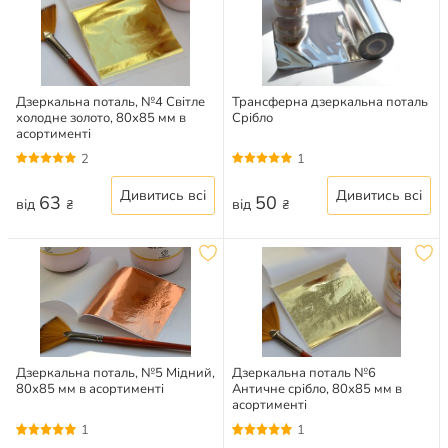
Дзеркальна поталь, №4 Світле
Трансферна дзеркальна поталь
холодне золото, 80х85 мм в
Срібло
асортименті
2
1
Дивитись всі
Дивитись всі
63
50
від
від
₴
₴
Дзеркальна поталь, №5 Мідний,
Дзеркальна поталь №6
80х85 мм в асортименті
Античне срібло, 80х85 мм в
асортименті
1
1