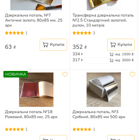
Дзеркальна поталь, №7
Трансферна дзеркальна поталь
Античне золото, 80х85 мм, 25
№2.5 Стандартний золотий,
арк
рулон, 10 метрів
1
3
Купити
Купити
63
352
₴
₴
334
від
1000
₴
₴
317
від
3000
₴
₴
НОВИНКА
Дзеркальна поталь №18
Дзеркальна поталь, №3
Рожевий, 80х85 мм, 25 арк
Срібний, 80х85 мм 500 арк
1
1