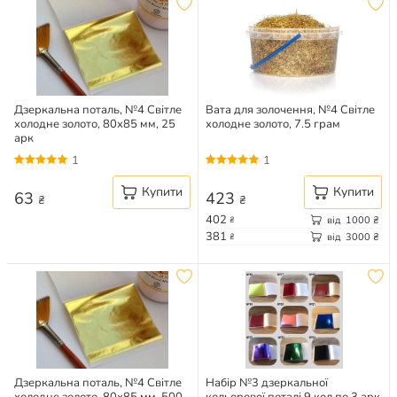
Дзеркальна поталь, №4 Світле
Вата для золочення, №4 Світле
холодне золото, 80х85 мм, 25
холодне золото, 7.5 грам
арк
1
1
Купити
Купити
63
423
₴
₴
402
від
1000
₴
₴
381
від
3000
₴
₴
Дзеркальна поталь, №4 Світле
Набір №3 дзеркальної