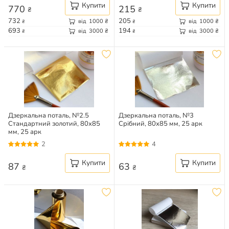
Купити
Купити
770
215
₴
₴
732
205
від
1000
₴
від
1000
₴
₴
₴
693
194
від
3000
₴
від
3000
₴
₴
₴
Дзеркальна поталь, №2.5
Дзеркальна поталь, №3
Стандартний золотий, 80х85
Срібний, 80х85 мм, 25 арк
мм, 25 арк
2
4
Купити
Купити
87
63
₴
₴