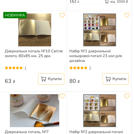
162
від
3000
₴
₴
НОВИНКА
Дзеркальна поталь №10 Світле
Набір №1 дзеркальної
золото, 80х85 мм, 25 арк
кольорової поталі 23 кол для
дизайна
1
2
Купити
Купити
63
80
₴
₴
Дзеркальна поталь, №7
Набір №2 дзеркальної поталі