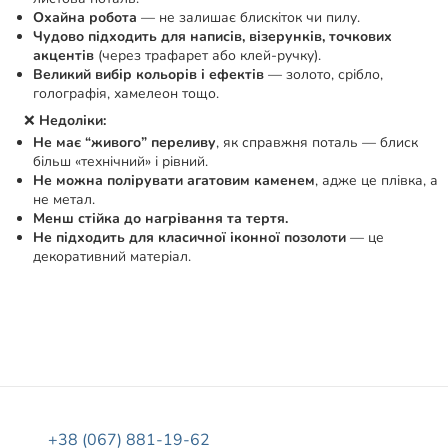
Охайна робота
— не залишає блискіток чи пилу.
Чудово підходить для написів, візерунків, точкових
акцентів
(через трафарет або клей-ручку).
Великий вибір кольорів і ефектів
— золото, срібло,
голографія, хамелеон тощо.
❌
Недоліки:
Не має “живого” переливу
, як справжня поталь — блиск
більш «технічний» і рівний.
Не можна полірувати агатовим каменем
, адже це плівка, а
не метал.
Менш стійка до нагрівання та тертя.
Не підходить для класичної іконної позолоти
— це
декоративний матеріал.
+38 (067) 881-19-62