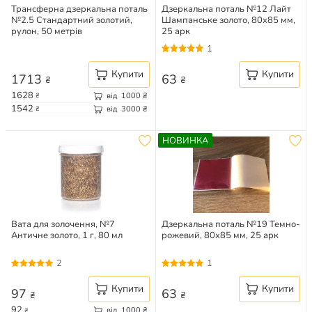
Трансферна дзеркальна поталь
Дзеркальна поталь №12 Лайт
№2.5 Стандартний золотий,
Шампанське золото, 80х85 мм,
рулон, 50 метрів
25 арк
1
Купити
Купити
1713
63
₴
₴
1628
від
1000
₴
₴
1542
від
3000
₴
₴
НОВИНКА
Вата для золочення, №7
Дзеркальна поталь №19 Темно-
Античне золото, 1 г, 80 мл
рожевий, 80х85 мм, 25 арк
2
1
Купити
Купити
97
63
₴
₴
92
від
1000
₴
₴