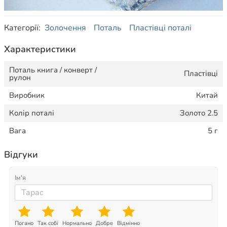
Категорії:
Золочення
Поталь
Пластівці поталі
Характеристики
Поталь книга / конверт /
Пластівці
рулон
Виробник
Китай
Колір поталі
Золото 2.5
Вага
5 г
Відгуки
Ім'я
Погано
Так собі
Нормально
Добре
Відмінно