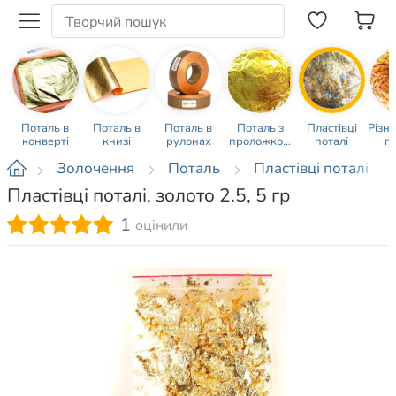
Поталь в
Поталь в
Поталь в
Поталь з
Пластівці
Різн
конверті
книзі
рулонах
проложкою
поталі
п
калькой
Золочення
Поталь
Пластівці поталі
Пластівці поталі, золото 2.5, 5 гр
1
оцінили